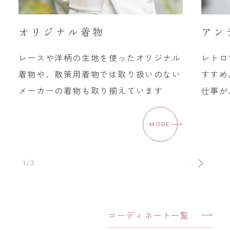
オリジナル着物
アン
レースや洋柄の生地を使ったオリジナル
レトロ
着物や、散策用着物では取り扱いのない
すすめ
メーカーの着物も取り揃えています
仕事が
MORE
1/3
コーディネート一覧