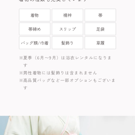
着物
襦袢
帯
帯締め
スリップ
足袋
バッグ類/巾着
髪飾り
草履
夏季（6月〜9月）は浴衣レンタルになりま
す
男性着物には髪飾りは含まれません
高品質バッグなど一部オプションもございま
す