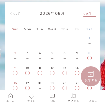
年
月
2026
08
07月
09月
Sun
Mon
Tue
Wed
Thu
Fri
Sat
1
－
2
3
4
5
6
7
8
－
－
－
－
－
－
◯
9
10
11
12
13
14
15
◯
◯
◯
◯
◯
◯
◯
予約する
16
17
18
19
20
21
22
◯
◯
－
◯
◯
◯
◯
23
24
25
26
27
28
29
ホーム
プラン
FAQ
アクセス
メニュー
◯
◯
－
◯
◯
◯
◯