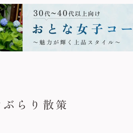
倉ぶらり散策
。