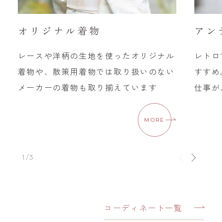
オリジナル着物
アン
レースや洋柄の生地を使ったオリジナル
レトロ
着物や、散策用着物では取り扱いのない
すすめ
メーカーの着物も取り揃えています
仕事が
MORE
1/3
コーディネート一覧