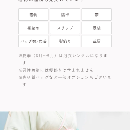
着物
襦袢
帯
帯締め
スリップ
足袋
バッグ類/巾着
髪飾り
草履
夏季（6月〜9月）は浴衣レンタルになりま
す
男性着物には髪飾りは含まれません
高品質バッグなど一部オプションもございま
す