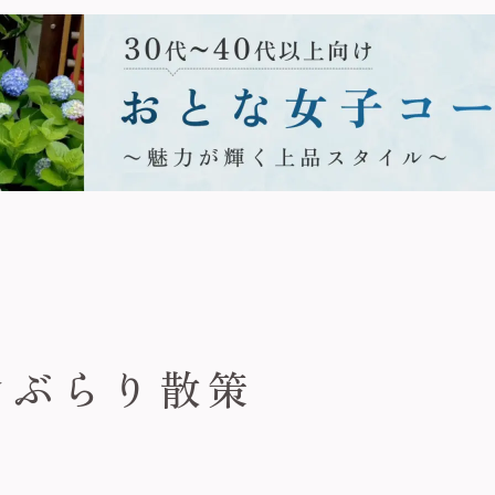
倉ぶらり散策
。