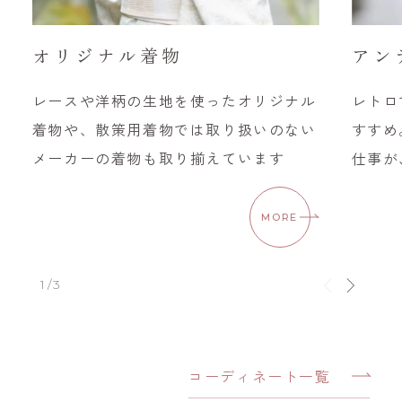
オリジナル着物
アン
レースや洋柄の生地を使ったオリジナル
レトロ
着物や、散策用着物では取り扱いのない
すすめ
メーカーの着物も取り揃えています
仕事が
MORE
1/3
コーディネート一覧