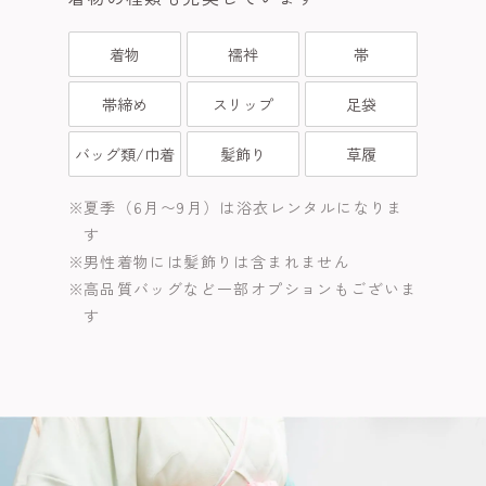
着物
襦袢
帯
帯締め
スリップ
足袋
バッグ類/巾着
髪飾り
草履
夏季（6月〜9月）は浴衣レンタルになりま
す
男性着物には髪飾りは含まれません
高品質バッグなど一部オプションもございま
す