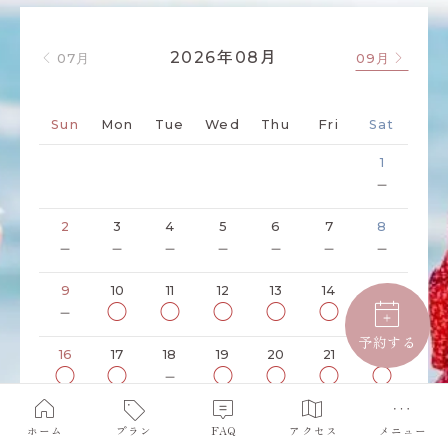
年
月
2026
08
07月
09月
Sun
Mon
Tue
Wed
Thu
Fri
Sat
1
－
2
3
4
5
6
7
8
－
－
－
－
－
－
－
9
10
11
12
13
14
15
－
◯
◯
◯
◯
◯
◯
予約する
16
17
18
19
20
21
22
◯
◯
－
◯
◯
◯
◯
23
24
25
26
27
28
29
ホーム
プラン
FAQ
アクセス
メニュー
◯
◯
－
◯
◯
◯
◯