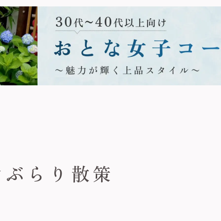
倉ぶらり散策
。