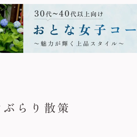
倉ぶらり散策
。