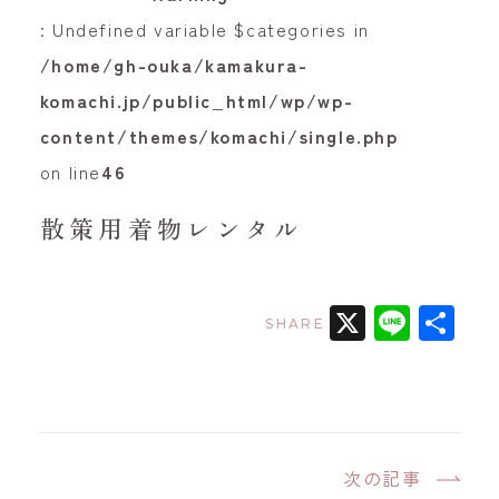
: Undefined variable $categories in
/home/gh-ouka/kamakura-
komachi.jp/public_html/wp/wp-
content/themes/komachi/single.php
on line
46
散策用着物レンタル
X
Line
共
SHARE
有
次の記事