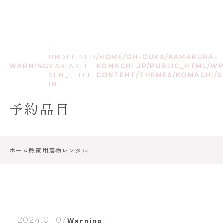
:
UNDEFINED
/HOME/GH-OUKA/KAMAKURA-
WARNING
VARIABLE
KOMACHI.JP/PUBLIC_HTML/W
$EN_TITLE
CONTENT/THEMES/KOMACHI/S
IN
予約品目
ホーム
散策用着物レンタル
Warning
2024.01.07