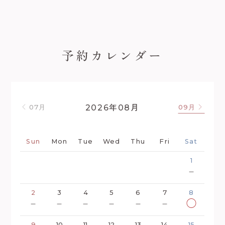
予約カレンダー
年
月
2026
08
07月
09月
Sun
Mon
Tue
Wed
Thu
Fri
Sat
1
－
2
3
4
5
6
7
8
－
－
－
－
－
－
◯
9
10
11
12
13
14
15