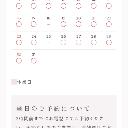
◯
◯
◯
◯
◯
◯
◯
16
17
18
19
20
21
22
◯
◯
－
◯
◯
◯
◯
23
24
25
26
27
28
29
◯
◯
－
◯
◯
◯
◯
30
31
◯
◯
休業日
当日のご予約について
2時間前までにお電話にてご予約くださ
い。予約なしでのご来店は、混雑時はご案