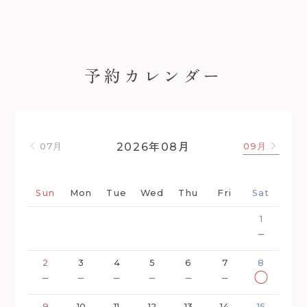
予約カレンダー
年
月
2026
08
07月
09月
Sun
Mon
Tue
Wed
Thu
Fri
Sat
1
－
2
3
4
5
6
7
8
－
－
－
－
－
－
◯
9
10
11
12
13
14
15