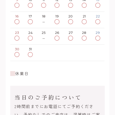
◯
◯
◯
◯
◯
◯
◯
16
17
18
19
20
21
22
◯
◯
－
◯
◯
◯
◯
23
24
25
26
27
28
29
◯
◯
－
◯
◯
◯
◯
30
31
◯
◯
休業日
当日のご予約について
2時間前までにお電話にてご予約くださ
い。予約なしでのご来店は、混雑時はご案