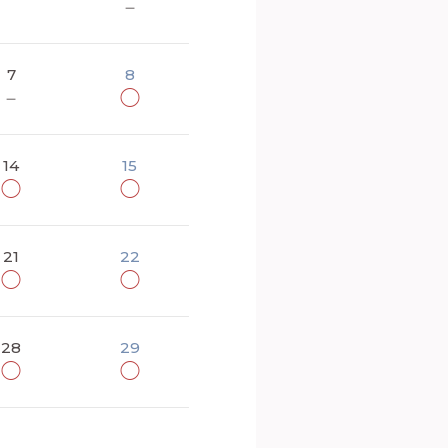
－
7
8
－
◯
14
15
◯
◯
21
22
◯
◯
28
29
◯
◯