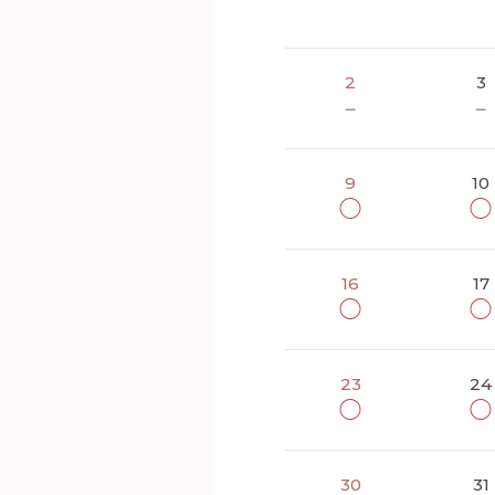
2
3
－
－
9
10
◯
◯
16
17
◯
◯
23
24
◯
◯
30
31