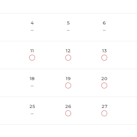
4
5
6
－
－
－
11
12
13
◯
◯
◯
18
19
20
－
◯
◯
25
26
27
－
◯
◯