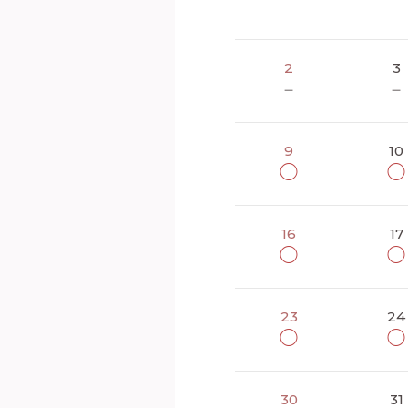
2
3
－
－
9
10
◯
◯
16
17
◯
◯
23
24
◯
◯
30
31