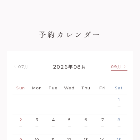
予約カレンダー
年
月
2026
08
07月
09月
Sun
Mon
Tue
Wed
Thu
Fri
Sat
1
－
2
3
4
5
6
7
8
－
－
－
－
－
－
－
9
10
11
12
13
14
15