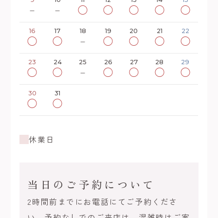
－
－
◯
◯
◯
◯
◯
16
17
18
19
20
21
22
◯
◯
－
◯
◯
◯
◯
23
24
25
26
27
28
29
◯
◯
－
◯
◯
◯
◯
30
31
◯
◯
休業日
当日のご予約について
2時間前までにお電話にてご予約くださ
い。予約なしでのご来店は、混雑時はご案