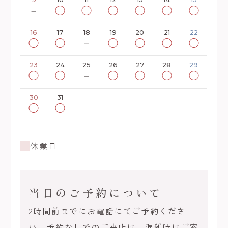
－
◯
◯
◯
◯
◯
◯
16
17
18
19
20
21
22
◯
◯
－
◯
◯
◯
◯
23
24
25
26
27
28
29
◯
◯
－
◯
◯
◯
◯
30
31
◯
◯
休業日
当日のご予約について
2時間前までにお電話にてご予約くださ
い。予約なしでのご来店は、混雑時はご案