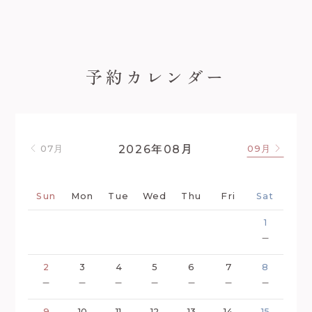
予約カレンダー
年
月
2026
08
07月
09月
Sun
Mon
Tue
Wed
Thu
Fri
Sat
1
－
2
3
4
5
6
7
8
－
－
－
－
－
－
－
9
10
11
12
13
14
15