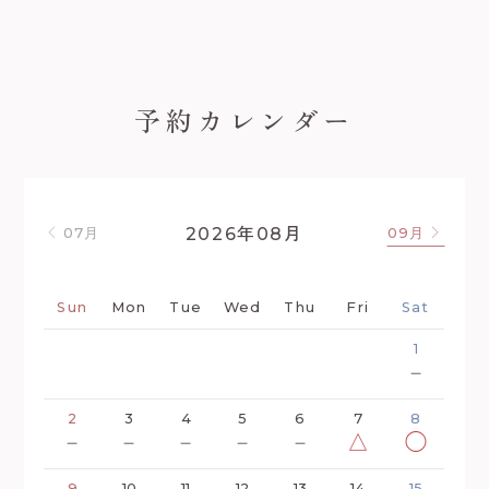
予約カレンダー
年
月
2026
08
07月
09月
Sun
Mon
Tue
Wed
Thu
Fri
Sat
1
－
2
3
4
5
6
7
8
－
－
－
－
－
△
◯
9
10
11
12
13
14
15