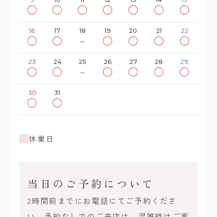
◯
◯
◯
◯
◯
◯
◯
16
17
18
19
20
21
22
◯
◯
－
◯
◯
◯
◯
23
24
25
26
27
28
29
◯
◯
－
◯
◯
◯
◯
30
31
◯
◯
休業日
当日のご予約について
2時間前までにお電話にてご予約くださ
い。予約なしでのご来店は、混雑時はご案