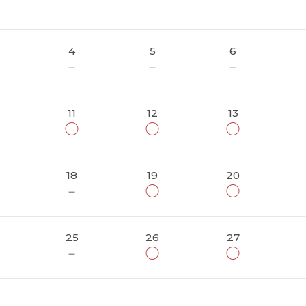
4
5
6
－
－
－
11
12
13
◯
◯
◯
18
19
20
－
◯
◯
25
26
27
－
◯
◯