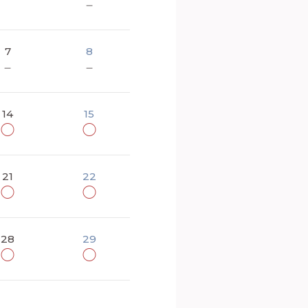
－
7
8
－
－
14
15
◯
◯
21
22
◯
◯
28
29
◯
◯