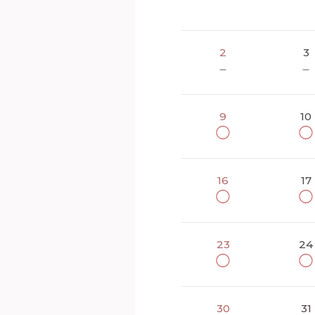
2
3
－
－
9
10
◯
◯
16
17
◯
◯
23
24
◯
◯
30
31