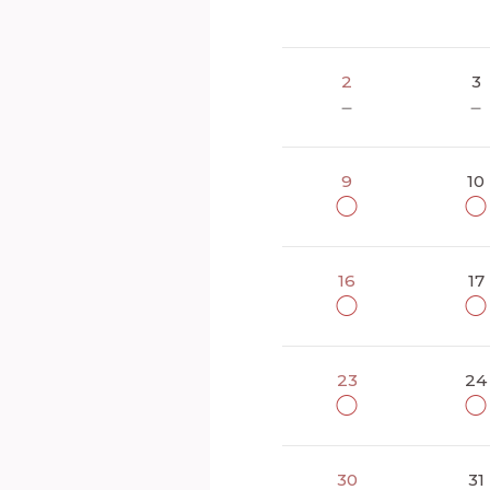
2
3
－
－
9
10
◯
◯
16
17
◯
◯
23
24
◯
◯
30
31