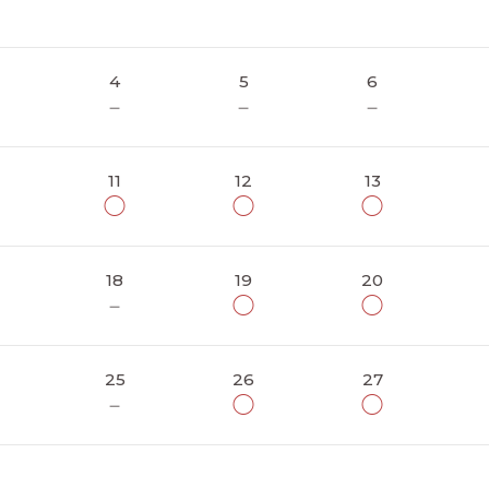
4
5
6
－
－
－
11
12
13
◯
◯
◯
18
19
20
－
◯
◯
25
26
27
－
◯
◯