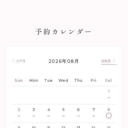
予約カレンダー
年
月
2026
08
07月
09月
Sun
Mon
Tue
Wed
Thu
Fri
Sat
1
－
2
3
4
5
6
7
8
－
－
－
－
－
－
◯
9
10
11
12
13
14
15