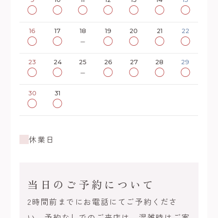
◯
◯
◯
◯
◯
◯
◯
16
17
18
19
20
21
22
◯
◯
－
◯
◯
◯
◯
23
24
25
26
27
28
29
◯
◯
－
◯
◯
◯
◯
30
31
◯
◯
休業日
当日のご予約について
2時間前までにお電話にてご予約くださ
い。予約なしでのご来店は、混雑時はご案