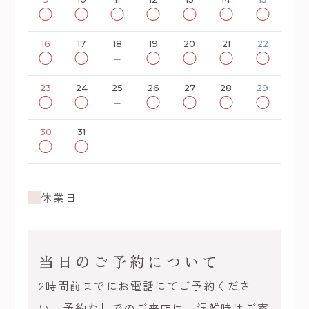
◯
◯
◯
◯
◯
◯
◯
16
17
18
19
20
21
22
◯
◯
－
◯
◯
◯
◯
23
24
25
26
27
28
29
◯
◯
－
◯
◯
◯
◯
30
31
◯
◯
休業日
当日のご予約について
2時間前までにお電話にてご予約くださ
い。予約なしでのご来店は、混雑時はご案