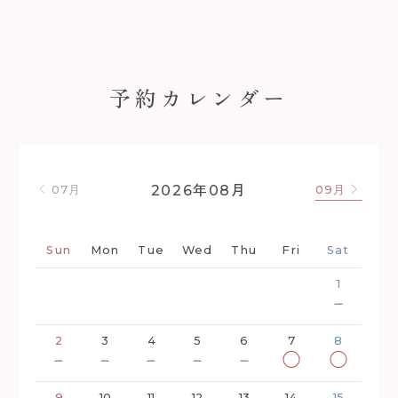
予約カレンダー
年
月
2026
08
07月
09月
Sun
Mon
Tue
Wed
Thu
Fri
Sat
1
－
2
3
4
5
6
7
8
－
－
－
－
－
◯
◯
9
10
11
12
13
14
15