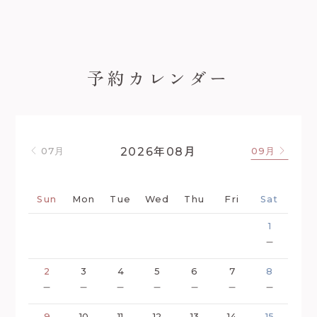
予約カレンダー
年
月
2026
08
07月
09月
Sun
Mon
Tue
Wed
Thu
Fri
Sat
1
－
2
3
4
5
6
7
8
－
－
－
－
－
－
－
9
10
11
12
13
14
15