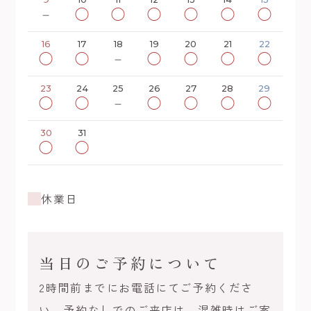
－
◯
◯
◯
◯
◯
◯
16
17
18
19
20
21
22
◯
◯
－
◯
◯
◯
◯
23
24
25
26
27
28
29
◯
◯
－
◯
◯
◯
◯
30
31
◯
◯
休業日
当日のご予約について
2時間前までにお電話にてご予約くださ
い。予約なしでのご来店は、混雑時はご案