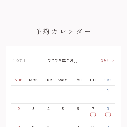
予約カレンダー
年
月
2026
08
07月
09月
Sun
Mon
Tue
Wed
Thu
Fri
Sat
1
－
2
3
4
5
6
7
8
－
－
－
－
－
◯
◯
9
10
11
12
13
14
15