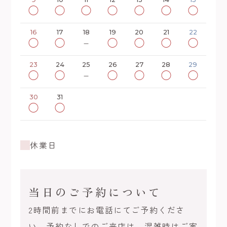
◯
◯
◯
◯
◯
◯
◯
16
17
18
19
20
21
22
◯
◯
－
◯
◯
◯
◯
23
24
25
26
27
28
29
◯
◯
－
◯
◯
◯
◯
30
31
◯
◯
休業日
当日のご予約について
2時間前までにお電話にてご予約くださ
い。予約なしでのご来店は、混雑時はご案