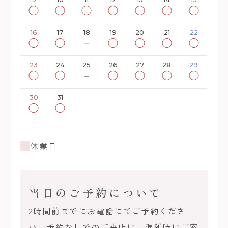
◯
◯
◯
◯
◯
◯
◯
16
17
18
19
20
21
22
◯
◯
－
◯
◯
◯
◯
23
24
25
26
27
28
29
◯
◯
－
◯
◯
◯
◯
30
31
◯
◯
休業日
当日のご予約について
2時間前までにお電話にてご予約くださ
い。予約なしでのご来店は、混雑時はご案