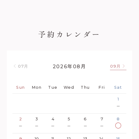
予約カレンダー
年
月
2026
08
07月
09月
Sun
Mon
Tue
Wed
Thu
Fri
Sat
1
－
2
3
4
5
6
7
8
－
－
－
－
－
－
◯
9
10
11
12
13
14
15