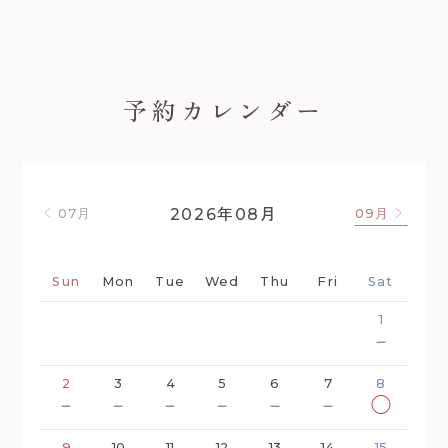
予約カレンダー
年
月
2026
08
07月
09月
Sun
Mon
Tue
Wed
Thu
Fri
Sat
1
－
2
3
4
5
6
7
8
－
－
－
－
－
－
◯
9
10
11
12
13
14
15