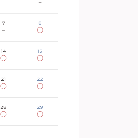
－
7
8
－
◯
14
15
◯
◯
21
22
◯
◯
28
29
◯
◯