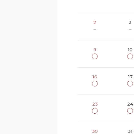
2
3
－
－
9
10
◯
◯
16
17
◯
◯
23
24
◯
◯
30
31