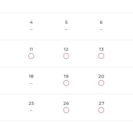
4
5
6
－
－
－
11
12
13
◯
◯
◯
18
19
20
－
◯
◯
25
26
27
－
◯
◯