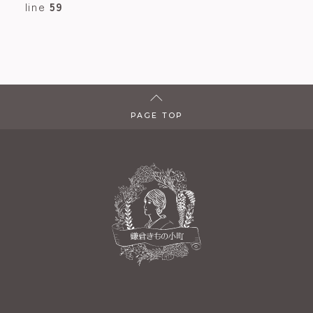
line
59
PAGE TOP