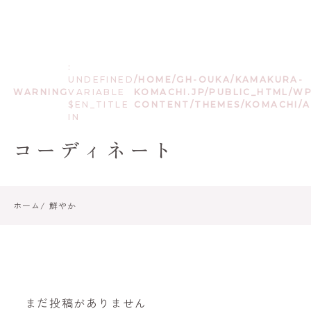
:
UNDEFINED
/HOME/GH-OUKA/KAMAKURA-
WARNING
VARIABLE
KOMACHI.JP/PUBLIC_HTML/W
$EN_TITLE
CONTENT/THEMES/KOMACHI/A
IN
コーディネート
ホーム
鮮やか
まだ投稿がありません